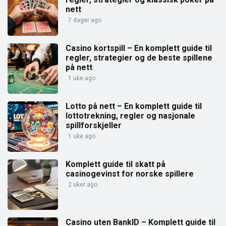
nett
7 dager ago
Casino kortspill – En komplett guide til
regler, strategier og de beste spillene
på nett
1 uke ago
Lotto på nett – En komplett guide til
lottotrekning, regler og nasjonale
spillforskjeller
1 uke ago
Komplett guide til skatt på
casinogevinst for norske spillere
2 uker ago
Casino uten BankID – Komplett guide til