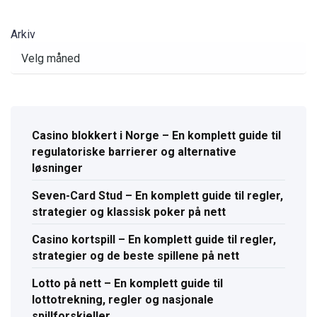
Arkiv
Casino blokkert i Norge – En komplett guide til
regulatoriske barrierer og alternative
løsninger
Seven-Card Stud – En komplett guide til regler,
strategier og klassisk poker på nett
Casino kortspill – En komplett guide til regler,
strategier og de beste spillene på nett
Lotto på nett – En komplett guide til
lottotrekning, regler og nasjonale
spillforskjeller