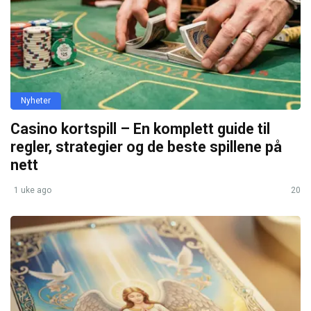
Nyheter
Casino kortspill – En komplett guide til
regler, strategier og de beste spillene på
nett
1 uke ago
20