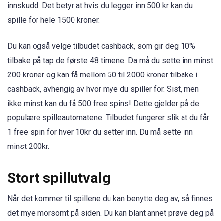
innskudd. Det betyr at hvis du legger inn 500 kr kan du
spille for hele 1500 kroner.
Du kan også velge tilbudet cashback, som gir deg 10%
tilbake på tap de første 48 timene. Da må du sette inn minst
200 kroner og kan få mellom 50 til 2000 kroner tilbake i
cashback, avhengig av hvor mye du spiller for. Sist, men
ikke minst kan du få 500 free spins! Dette gjelder på de
populære spilleautomatene. Tilbudet fungerer slik at du får
1 free spin for hver 10kr du setter inn. Du må sette inn
minst 200kr.
Stort spillutvalg
Når det kommer til spillene du kan benytte deg av, så finnes
det mye morsomt på siden. Du kan blant annet prøve deg på