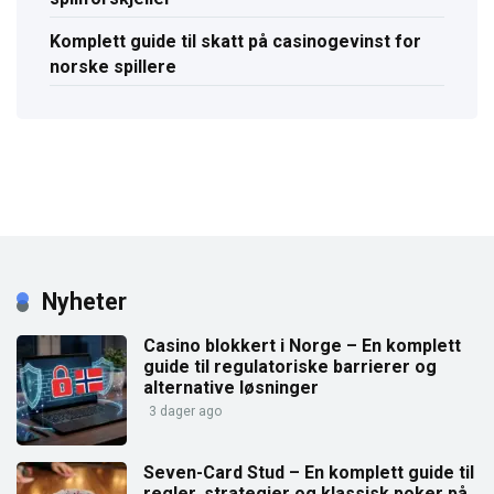
Komplett guide til skatt på casinogevinst for
norske spillere
Nyheter
Casino blokkert i Norge – En komplett
guide til regulatoriske barrierer og
alternative løsninger
3 dager ago
Seven-Card Stud – En komplett guide til
regler, strategier og klassisk poker på