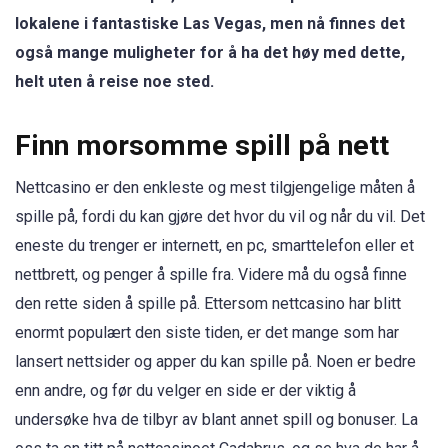
lokalene i fantastiske Las Vegas, men nå finnes det
også mange muligheter for å ha det høy med dette,
helt uten å reise noe sted.
Finn morsomme spill på nett
Nettcasino er den enkleste og mest tilgjengelige måten å
spille på, fordi du kan gjøre det hvor du vil og når du vil. Det
eneste du trenger er internett, en pc, smarttelefon eller et
nettbrett, og penger å spille fra. Videre må du også finne
den rette siden å spille på. Ettersom nettcasino har blitt
enormt populært den siste tiden, er det mange som har
lansert nettsider og apper du kan spille på. Noen er bedre
enn andre, og før du velger en side er der viktig å
undersøke hva de tilbyr av blant annet spill og bonuser. La