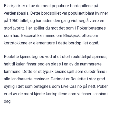
Blackjack er et av de mest populære bordspillene på
verdensbasis. Dette bordspillet var populært blant kvinner
på 1960 tallet, og har siden den gang vist seg å være en
storfavoritt. Her spiller du mot det som i Poker betegnes
som hus. Baccarat kan minne om Blackjack, ettersom
kortstokkene er elementære i dette bordspillet også.
Roulette kjennetegnes ved at et stort roulettehjul spinnes,
helt til kulen finner seg en plass i en av de nummererte
lommene. Dette er et typisk casinospill som du bør finne i
alle landbaserte casinoer. Derimot er Roulette i stor grad
synlig i det som betegnes som Live Casino på nett. Poker
er et av de mest kjente kortspillene som vi finner i casino i
dag.