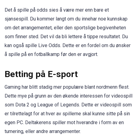
Det å spille på odds sies å være mer enn bare et
sjansespill. Du kommer langt om du innehar noe kunnskap
om det arrangementet, eller den sportslige begivenheten
som finner sted. Det vil da bli lettere å tippe resultatet. Du
kan også spille Live Odds. Dette er en fordel om du ønsker
å spille på en fotballkamp før den er avgjort.
Betting på E-sport
Gaming har blitt stadig mer populære blant nordmenn flest.
Dette mye på grunn av den økende interessen for videospill
som Dota 2 og League of Legends. Dette er videospill som
er tilrettelagt for at hver av spillerne skal kunne sitte på sin
egen PC. Deltakerens spiller mot hverandre i form av en
turnering, eller andre arrangementer.