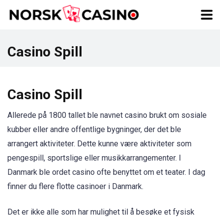
Casino Spill
Casino Spill
Allerede på 1800 tallet ble navnet casino brukt om sosiale
kubber eller andre offentlige bygninger, der det ble
arrangert aktiviteter. Dette kunne være aktiviteter som
pengespill, sportslige eller musikkarrangementer. I
Danmark ble ordet casino ofte benyttet om et teater. I dag
finner du flere flotte casinoer i Danmark.
Det er ikke alle som har mulighet til å besøke et fysisk