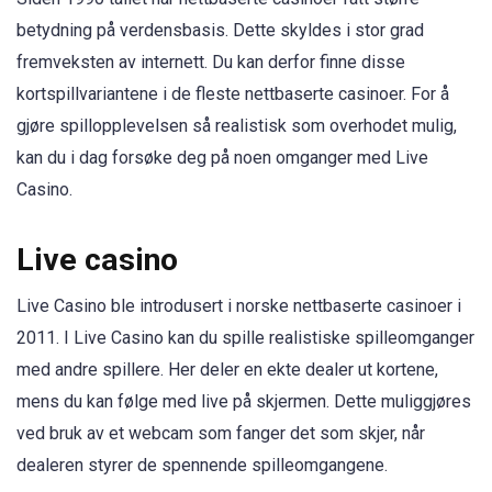
betydning på verdensbasis. Dette skyldes i stor grad
fremveksten av internett. Du kan derfor finne disse
kortspillvariantene i de fleste nettbaserte casinoer. For å
gjøre spillopplevelsen så realistisk som overhodet mulig,
kan du i dag forsøke deg på noen omganger med Live
Casino.
Live casino
Live Casino ble introdusert i norske nettbaserte casinoer i
2011. I Live Casino kan du spille realistiske spilleomganger
med andre spillere. Her deler en ekte dealer ut kortene,
mens du kan følge med live på skjermen. Dette muliggjøres
ved bruk av et webcam som fanger det som skjer, når
dealeren styrer de spennende spilleomgangene.