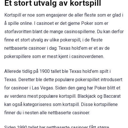
Et stort utvalg av kortspill
Kortspill er noe som engasjerer de aller fleste som er glad i
å spille online. I casinoet er det gjerne Poker som er
storfavoritten blant de mange casinospillerne. Du kan derfor
finne et stort utvalg av ulike pokerspill, i de fleste
nettbaserte casinoer i dag. Texas hold’em er et av de
pokerspillere som er mest kjent i casinoverdenen.
Allerede tidlig på 1900 tallet ble Texas hold’em spilt i
Texas. Deretter ble dette populære pokerspillet introdusert
for casinoer i Las Vegas. Siden den gang har Poker blitt et
av verdens mest populære kortspill. Blackjack og Baccarat
kan også kategoriseres som kortspill. Disse kortspillene
finner du i nesten alle nettbaserte casinoer.
Siden 1990 tallet har nettbaserte casinoer fått større