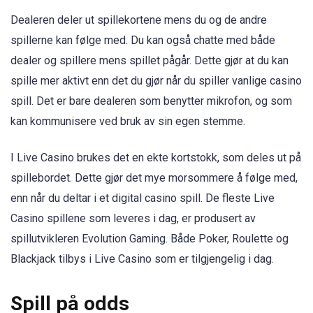
Dealeren deler ut spillekortene mens du og de andre
spillerne kan følge med. Du kan også chatte med både
dealer og spillere mens spillet pågår. Dette gjør at du kan
spille mer aktivt enn det du gjør når du spiller vanlige casino
spill. Det er bare dealeren som benytter mikrofon, og som
kan kommunisere ved bruk av sin egen stemme.
I Live Casino brukes det en ekte kortstokk, som deles ut på
spillebordet. Dette gjør det mye morsommere å følge med,
enn når du deltar i et digital casino spill. De fleste Live
Casino spillene som leveres i dag, er produsert av
spillutvikleren Evolution Gaming. Både Poker, Roulette og
Blackjack tilbys i Live Casino som er tilgjengelig i dag.
Spill på odds