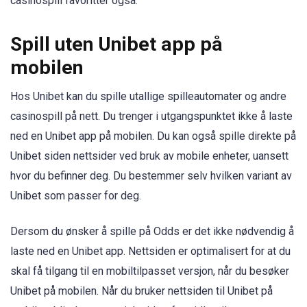
casinospill favoritter også.
Spill uten Unibet app på
mobilen
Hos Unibet kan du spille utallige spilleautomater og andre
casinospill på nett. Du trenger i utgangspunktet ikke å laste
ned en Unibet app på mobilen. Du kan også spille direkte på
Unibet siden nettsider ved bruk av mobile enheter, uansett
hvor du befinner deg. Du bestemmer selv hvilken variant av
Unibet som passer for deg.
Dersom du ønsker å spille på Odds er det ikke nødvendig å
laste ned en Unibet app. Nettsiden er optimalisert for at du
skal få tilgang til en mobiltilpasset versjon, når du besøker
Unibet på mobilen. Når du bruker nettsiden til Unibet på