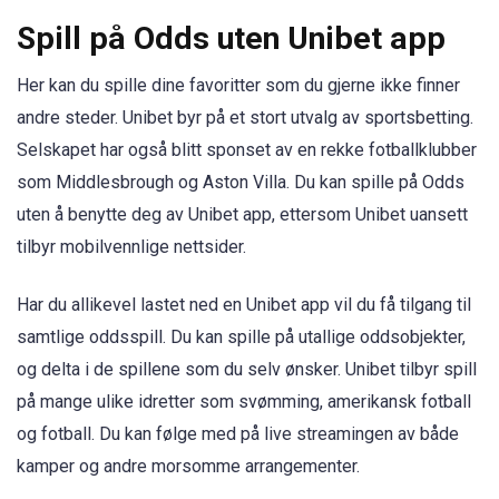
Spill på Odds uten Unibet app
Her kan du spille dine favoritter som du gjerne ikke finner
andre steder. Unibet byr på et stort utvalg av sportsbetting.
Selskapet har også blitt sponset av en rekke fotballklubber
som Middlesbrough og Aston Villa. Du kan spille på Odds
uten å benytte deg av Unibet app, ettersom Unibet uansett
tilbyr mobilvennlige nettsider.
Har du allikevel lastet ned en Unibet app vil du få tilgang til
samtlige oddsspill. Du kan spille på utallige oddsobjekter,
og delta i de spillene som du selv ønsker. Unibet tilbyr spill
på mange ulike idretter som svømming, amerikansk fotball
og fotball. Du kan følge med på live streamingen av både
kamper og andre morsomme arrangementer.