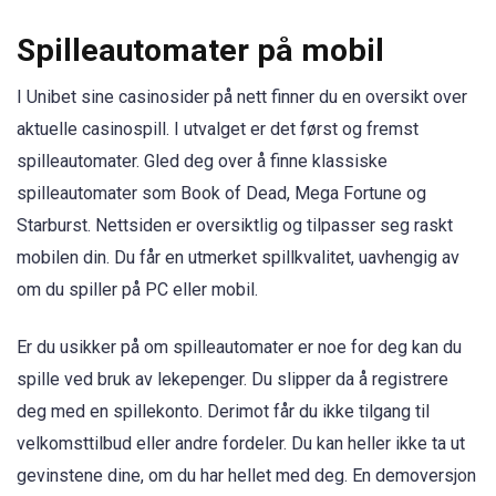
Spilleautomater på mobil
I Unibet sine casinosider på nett finner du en oversikt over
aktuelle casinospill. I utvalget er det først og fremst
spilleautomater. Gled deg over å finne klassiske
spilleautomater som Book of Dead, Mega Fortune og
Starburst. Nettsiden er oversiktlig og tilpasser seg raskt
mobilen din. Du får en utmerket spillkvalitet, uavhengig av
om du spiller på PC eller mobil.
Er du usikker på om spilleautomater er noe for deg kan du
spille ved bruk av lekepenger. Du slipper da å registrere
deg med en spillekonto. Derimot får du ikke tilgang til
velkomsttilbud eller andre fordeler. Du kan heller ikke ta ut
gevinstene dine, om du har hellet med deg. En demoversjon