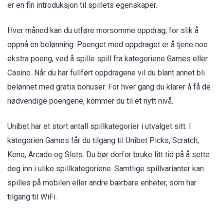
er en fin introduksjon til spillets egenskaper.
Hver måned kan du utføre morsomme oppdrag, for slik å
oppnå en belønning. Poenget med oppdraget er å tjene noe
ekstra poeng, ved å spille spill fra kategoriene Games eller
Casino. Når du har fullført oppdragene vil du blant annet bli
belønnet med gratis bonuser. For hver gang du klarer å få de
nødvendige poengene, kommer du til et nytt nivå.
Unibet har et stort antall spillkategorier i utvalget sitt. I
kategorien Games får du tilgang til Unibet Picks, Scratch,
Keno, Arcade og Slots. Du bør derfor bruke litt tid på å sette
deg inn i ulike spillkategoriene. Samtlige spillvarianter kan
spilles på mobilen eller andre bærbare enheter, som har
tilgang til WiFi.