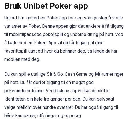
Bruk Unibet Poker app
Unibet har lansert en Poker app for deg som ønsker å spille
varianter av Poker. Denne appen gjør det enklere å få tilgang
til mobiltilpassede pokerspill og underholdning på nett. Ved
å laste ned en Poker -App vil du får tilgang til dine
favorittspill uansett hvor du befinner deg, så lenge du har
mobilen med deg.
Du kan spille utallige Sit & Go, Cash Game og Mt-turneringer
på nett. Du får derfor tilgang til en meget god
pokerunderholdning. Ved bruk av appen kan du skifte
identiteten din hele tre ganger per dag. Du kan selvsagt
velge mellom over hundre avatarer. Du har også tilgang til
både kampanjer, utforinger og oppdrag.