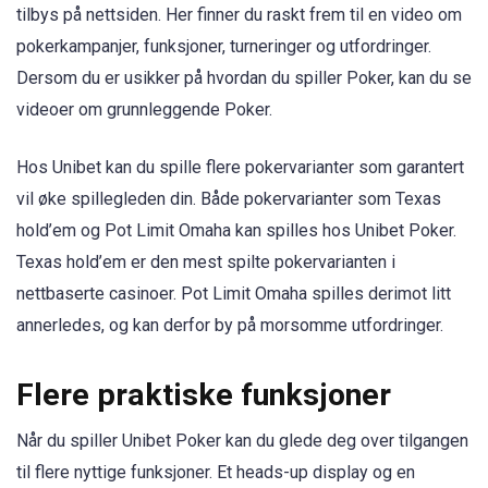
tilbys på nettsiden. Her finner du raskt frem til en video om
pokerkampanjer, funksjoner, turneringer og utfordringer.
Dersom du er usikker på hvordan du spiller Poker, kan du se
videoer om grunnleggende Poker.
Hos Unibet kan du spille flere pokervarianter som garantert
vil øke spillegleden din. Både pokervarianter som Texas
hold’em og Pot Limit Omaha kan spilles hos Unibet Poker.
Texas hold’em er den mest spilte pokervarianten i
nettbaserte casinoer. Pot Limit Omaha spilles derimot litt
annerledes, og kan derfor by på morsomme utfordringer.
Flere praktiske funksjoner
Når du spiller Unibet Poker kan du glede deg over tilgangen
til flere nyttige funksjoner. Et heads-up display og en