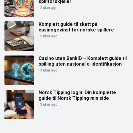
spillforskjeller
2 uker ago
Komplett guide til skatt på
casinogevinst for norske spillere
2 uker ago
Casino uten BankID – Komplett guide til
spilling uten nasjonal e-identifikasjon
3 uker ago
Norsk Tipping login: Din komplette
guide til Norsk Tipping min side
3 uker ago