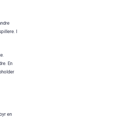
andre
pillere. I
e.
dre. En
ppholder
byr en