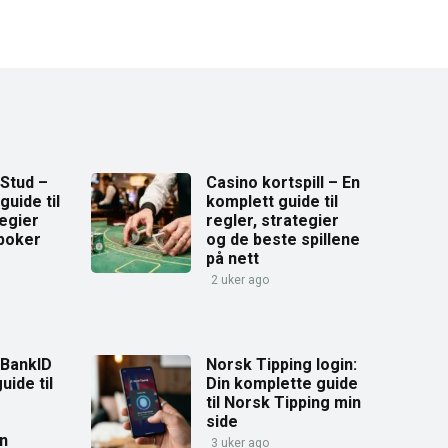
Stud –
Casino kortspill – En
guide til
komplett guide til
tegier
regler, strategier
 poker
og de beste spillene
på nett
2 uker ago
 BankID
Norsk Tipping login:
uide til
Din komplette guide
til Norsk Tipping min
side
on
3 uker ago