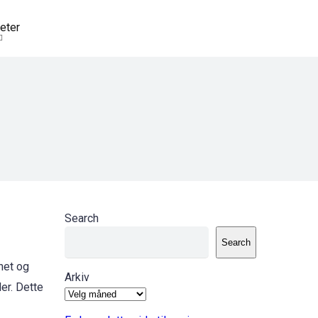
eter
Search
Search
rhet og
Arkiv
er. Dette