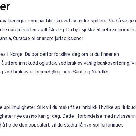
er
evalueringer, som har blir skrevet av andre spillere. Ved å velge 
ndre nordmenn har spilt før deg. Du bør sjekke at nettcasinosiden
annia, Curacao eller andre jurisdiksjoner.
es i Norge. Du bør derfor forsikre deg om at du finner en
 å utføre innskudd og uttak, ved bruk av vanlig bankoverføring, V
ng ved bruk av e-lommebøker som Skrill og Neteller.
e spillmuligheter. Slik vil du raskt få et innblikk i hvilke spilltilb
igheter nye casino kan gi deg. Dette i forbindelse med nylanseri
å holde deg oppdatert, vil du stadig få nye spillerfaringer.