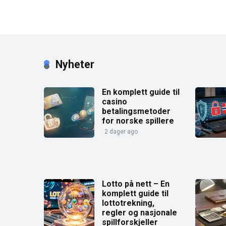
Nyheter
En komplett guide til
casino
betalingsmetoder
for norske spillere
2 dager ago
Lotto på nett – En
komplett guide til
lottotrekning,
regler og nasjonale
spillforskjeller