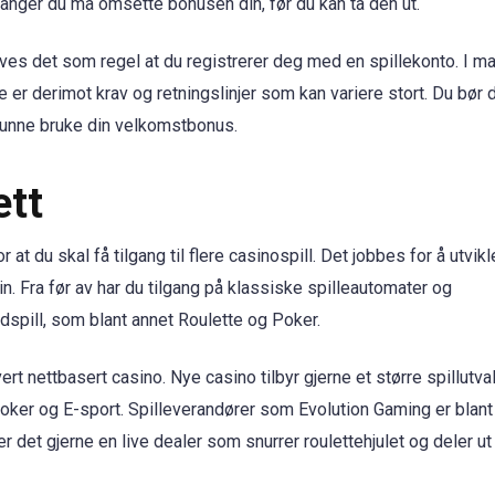
ger du må omsette bonusen din, før du kan ta den ut.
reves det som regel at du registrerer deg med en spillekonto. I m
te er derimot krav og retningslinjer som kan variere stort. Du bør 
 kunne bruke din velkomstbonus.
ett
 at du skal få tilgang til flere casinospill. Det jobbes for å utvik
. Fra før av har du tilgang på klassiske spilleautomater og
dspill, som blant annet Roulette og Poker.
ert nettbasert casino. Nye casino tilbyr gjerne et større spillutva
Poker og E-sport. Spilleverandører som Evolution Gaming er blant
l er det gjerne en live dealer som snurrer roulettehjulet og deler ut