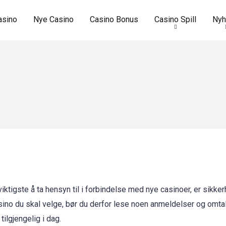
asino
Nye Casino
Casino Bonus
Casino Spill
Nyh
iktigste å ta hensyn til i forbindelse med nye casinoer, er sikke
asino du skal velge, bør du derfor lese noen anmeldelser og omtal
 tilgjengelig i dag.