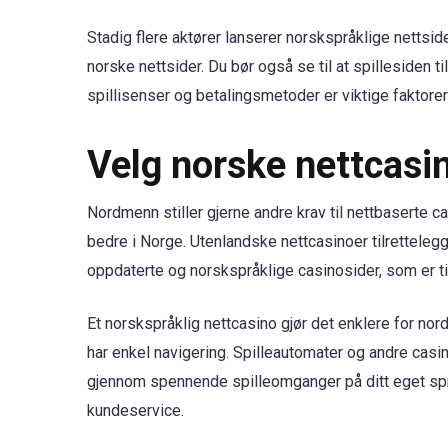
Stadig flere aktører lanserer norskspråklige nettsider.
norske nettsider. Du bør også se til at spillesiden til
spillisenser og betalingsmetoder er viktige faktorer 
Velg norske nettcasi
Nordmenn stiller gjerne andre krav til nettbaserte ca
bedre i Norge. Utenlandske nettcasinoer tilrettelegg
oppdaterte og norskspråklige casinosider, som er til
Et norskspråklig nettcasino gjør det enklere for nord
har enkel navigering. Spilleautomater og andre casino
gjennom spennende spilleomganger på ditt eget spr
kundeservice.