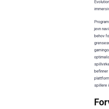
Evolutio
immersiv
Programv
jevn nav
behov fo
grensesn
gamingop
optimali
spillvirk
befinner
plattfor
spillere 
For