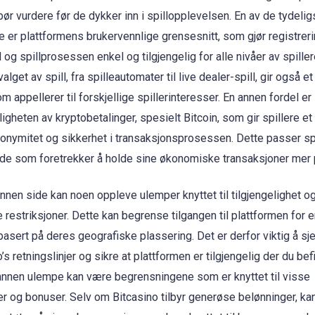
bør vurdere før de dykker inn i spillopplevelsen. En av de tydelig
e er plattformens brukervennlige grensesnitt, som gjør registreri
og spillprosessen enkel og tilgjengelig for alle nivåer av spiller
alget av spill, fra spilleautomater til live dealer-spill, gir også et
m appellerer til forskjellige spillerinteresser. En annen fordel er
ligheten av kryptobetalinger, spesielt Bitcoin, som gir spillere et
nonymitet og sikkerhet i transaksjonsprosessen. Dette passer sp
 de som foretrekker å holde sine økonomiske transaksjoner mer p
nnen side kan noen oppleve ulemper knyttet til tilgjengelighet o
e restriksjoner. Dette kan begrense tilgangen til plattformen for 
 basert på deres geografiske plassering. Det er derfor viktig å sj
’s retningslinjer og sikre at plattformen er tilgjengelig der du bef
annen ulempe kan være begrensningene som er knyttet til visse
r og bonuser. Selv om Bitcasino tilbyr generøse belønninger, ka