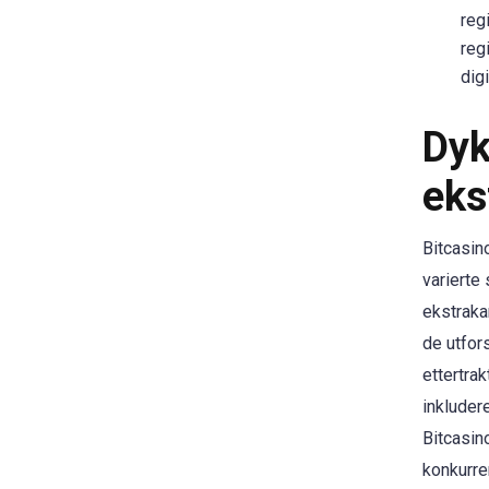
reg
reg
dig
Dyk
eks
Bitcasin
varierte
ekstraka
de utfor
ettertra
inkluder
Bitcasin
konkurre