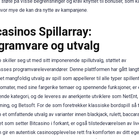
e støte på visse begrensninger og krav knyttet til bonuser, som k
hvor mye de kan dra nytte av kampanjene.
casinos Spillarray:
gramvare og utvalg
o skiller seg ut med sitt imponerende spillutvalg, støttet av
asses programvareleverandører. Denne plattformen har gått langt
et mangfoldig utvalg av spill som appellerer til alle typer spillen
tomater, med sine fargerike temaer og spennende funksjoner, er 
nde kategori, og de leveres av anerkjente utviklere som NetEnt,
ing, og Betsoft. For de som foretrekker klassiske bordspill så t
 et omfattende utvalg av varianter innen blackjack, rulett, baccara
et som setter Bitcasino i forkant, er også tilstedeværelsen av liv
m gir en autentisk casinoopplevelse rett fra komforten av ditt ege