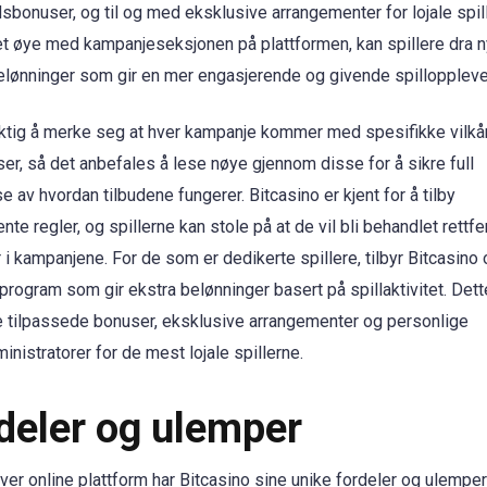
sbonuser, og til og med eksklusive arrangementer for lojale spil
et øye med kampanjeseksjonen på plattformen, kan spillere dra n
elønninger som gir en mer engasjerende og givende spilloppleve
iktig å merke seg at hver kampanje kommer med spesifikke vilkå
ser, så det anbefales å lese nøye gjennom disse for å sikre full
e av hvordan tilbudene fungerer. Bitcasino er kjent for å tilby
nte regler, og spillerne kan stole på at de vil bli behandlet rettfe
r i kampanjene. For de som er dedikerte spillere, tilbyr Bitcasino
tsprogram som gir ekstra belønninger basert på spillaktivitet. Det
e tilpassede bonuser, eksklusive arrangementer og personlige
inistratorer for de mest lojale spillerne.
deler og ulemper
er online plattform har Bitcasino sine unike fordeler og ulempe