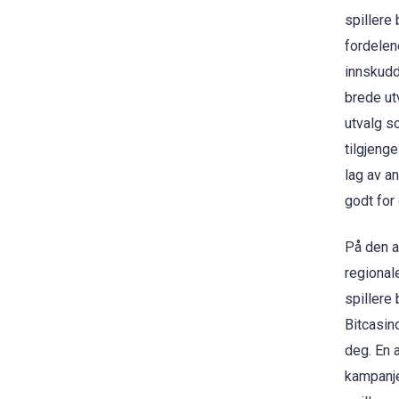
spillere 
fordelen
innskudd 
brede utv
utvalg so
tilgjenge
lag av a
godt for
På den a
regional
spillere
Bitcasino
deg. En 
kampanje