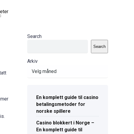
eter
Search
Search
Arkiv
att
En komplett guide til casino
g mer
betalingsmetoder for
norske spillere
is.
Casino blokkert i Norge –
En komplett guide til