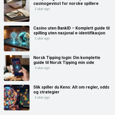
casinogevinst for norske spillere
2 uker ago
Casino uten BankID – Komplett guide til
spilling uten nasjonal e-identifikasjon
2 uker ago
Norsk Tipping login: Din komplette
guide til Norsk Tipping min side
3 uker ago
Slik spiller du Keno: Alt om regler, odds
og strategier
3 uker ago