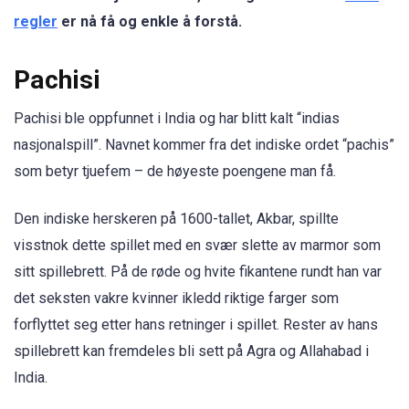
regler
er nå få og enkle å forstå.
Pachisi
Pachisi ble oppfunnet i India og har blitt kalt “indias
nasjonalspill”. Navnet kommer fra det indiske ordet “pachis”
som betyr tjuefem – de høyeste poengene man få.
Den indiske herskeren på 1600-tallet, Akbar, spillte
visstnok dette spillet med en svær slette av marmor som
sitt spillebrett. På de røde og hvite fikantene rundt han var
det seksten vakre kvinner ikledd riktige farger som
forflyttet seg etter hans retninger i spillet. Rester av hans
spillebrett kan fremdeles bli sett på Agra og Allahabad i
India.