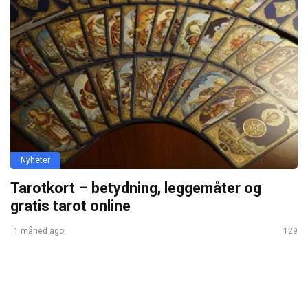
Nyheter
Tarotkort – betydning, leggemåter og
gratis tarot online
1 måned ago
129