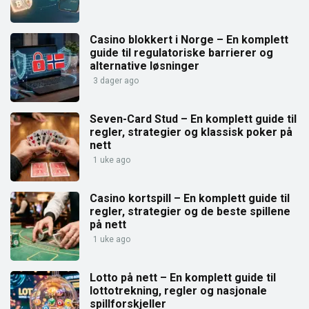
Casino blokkert i Norge – En komplett
guide til regulatoriske barrierer og
alternative løsninger
3 dager ago
Seven-Card Stud – En komplett guide til
regler, strategier og klassisk poker på
nett
1 uke ago
Casino kortspill – En komplett guide til
regler, strategier og de beste spillene
på nett
1 uke ago
Lotto på nett – En komplett guide til
lottotrekning, regler og nasjonale
spillforskjeller