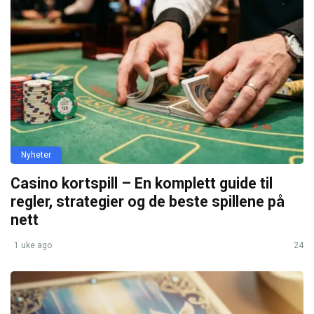
Nyheter
Casino kortspill – En komplett guide til
regler, strategier og de beste spillene på
nett
1 uke ago
24