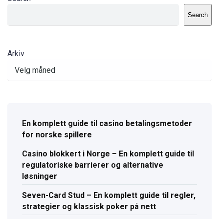
Search
Arkiv
En komplett guide til casino betalingsmetoder
for norske spillere
Casino blokkert i Norge – En komplett guide til
regulatoriske barrierer og alternative
løsninger
Seven-Card Stud – En komplett guide til regler,
strategier og klassisk poker på nett