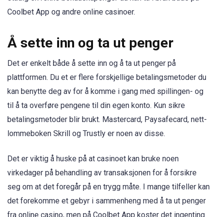
Coolbet App og andre online casinoer.
Å sette inn og ta ut penger
Det er enkelt både å sette inn og å ta ut penger på
plattformen. Du et er flere forskjellige betalingsmetoder du
kan benytte deg av for å komme i gang med spillingen- og
til å ta overføre pengene til din egen konto. Kun sikre
betalingsmetoder blir brukt. Mastercard, Paysafecard, nett-
lommeboken Skrill og Trustly er noen av disse.
Det er viktig å huske på at casinoet kan bruke noen
virkedager på behandling av transaksjonen for å forsikre
seg om at det foregår på en trygg måte. I mange tilfeller kan
det forekomme et gebyr i sammenheng med å ta ut penger
fra online casino, men på Coolbet App koster det ingenting.