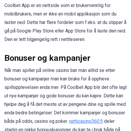
Coolbet App er en nettside som er brukervennlig for
mobilbrukere, men er ikke en mobil applikasjon som du
laster ned. Dette har flere fordeler som f.eks. at du slipper å
gå på Google Play Store eller App Store for å laste den ned.
Den er lett tilgjengelig rett i nettleseren.
Bonuser og kampanjer
Når man spiller på online casino bør man alltid se etter
bonuser og kampanjer man kan bruke for å oppheve
spillopplevelsen enda mer. På Coolbet App blir det ofte lagt
ut nye kampanjer og gode bonuser du kan kapre. Dette kan
hjelpe deg å få det meste ut av pengene dine og spille med
enda bedre betingelser. Det kommer kampanjer og bonuser
både på odds, casino og poker.
netticasino360.fi
deler
stadig en rekke bonuuskuponger du kan ta i bruk både på