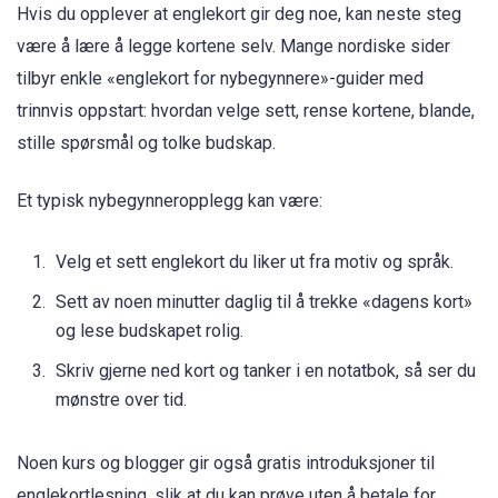
Hvis du opplever at englekort gir deg noe, kan neste steg
være å lære å legge kortene selv. Mange nordiske sider
tilbyr enkle «englekort for nybegynnere»-guider med
trinnvis oppstart: hvordan velge sett, rense kortene, blande,
stille spørsmål og tolke budskap.
Et typisk nybegynneropplegg kan være:
Velg et sett englekort du liker ut fra motiv og språk.
Sett av noen minutter daglig til å trekke «dagens kort»
og lese budskapet rolig.
Skriv gjerne ned kort og tanker i en notatbok, så ser du
mønstre over tid.
Noen kurs og blogger gir også gratis introduksjoner til
englekortlesning, slik at du kan prøve uten å betale for