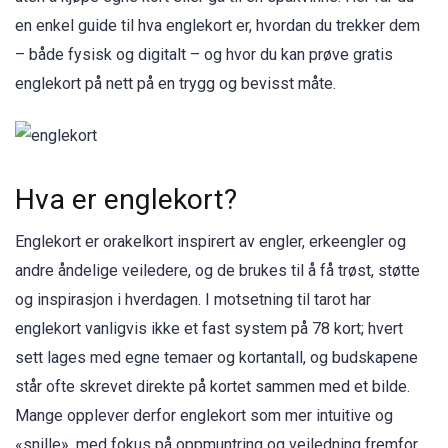
en enkel guide til hva englekort er, hvordan du trekker dem
– både fysisk og digitalt – og hvor du kan prøve gratis
englekort på nett på en trygg og bevisst måte.
Hva er englekort?
Englekort er orakelkort inspirert av engler, erkeengler og
andre åndelige veiledere, og de brukes til å få trøst, støtte
og inspirasjon i hverdagen. I motsetning til tarot har
englekort vanligvis ikke et fast system på 78 kort; hvert
sett lages med egne temaer og kortantall, og budskapene
står ofte skrevet direkte på kortet sammen med et bilde.
Mange opplever derfor englekort som mer intuitive og
«snille», med fokus på oppmuntring og veiledning fremfor