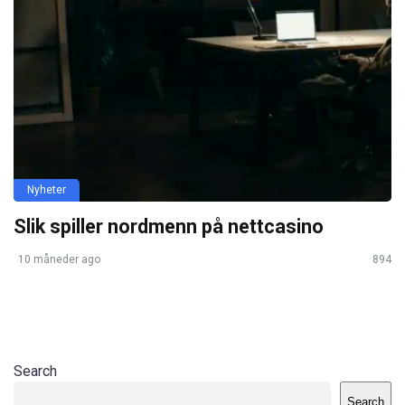
Nyheter
Slik spiller nordmenn på nettcasino
10 måneder ago
894
Search
Search