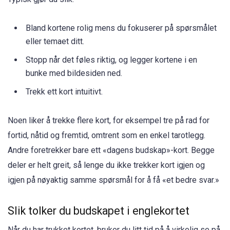
Bland kortene rolig mens du fokuserer på spørsmålet
eller temaet ditt.
Stopp når det føles riktig, og legger kortene i en
bunke med bildesiden ned.
Trekk ett kort intuitivt.
Noen liker å trekke flere kort, for eksempel tre på rad for
fortid, nåtid og fremtid, omtrent som en enkel tarotlegg.
Andre foretrekker bare ett «dagens budskap»-kort. Begge
deler er helt greit, så lenge du ikke trekker kort igjen og
igjen på nøyaktig samme spørsmål for å få «et bedre svar.»
Slik tolker du budskapet i englekortet
Når du har trukket kortet, bruker du litt tid på å virkelig se på