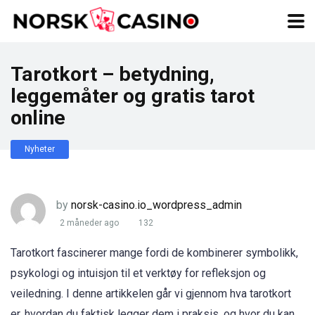
Tarotkort – betydning,
leggemåter og gratis tarot
online
Nyheter
by
norsk-casino.io_wordpress_admin
2 måneder ago
132
Tarotkort fascinerer mange fordi de kombinerer symbolikk,
psykologi og intuisjon til et verktøy for refleksjon og
veiledning. I denne artikkelen går vi gjennom hva tarotkort
er, hvordan du faktisk legger dem i praksis, og hvor du kan